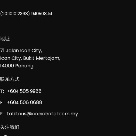
(201101012368) 9
0508
M
4
-
地址
71 Jalan Icon City,
Icon City, Bukit Mertajam,
14000 Penang.
联系方式
T:
+60
505 9988
4
F:
+60
506 0688
4
E:
talktous@iconichotel.com.my
关注我们