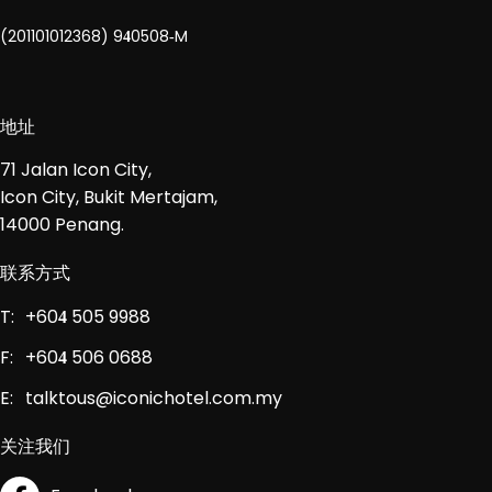
(201101012368) 9
0508
M
4
-
地址
71 Jalan Icon City,
Icon City, Bukit Mertajam,
14000 Penang.
联系方式
T:
+60
505 9988
4
F:
+60
506 0688
4
E:
talktous@iconichotel.com.my
关注我们